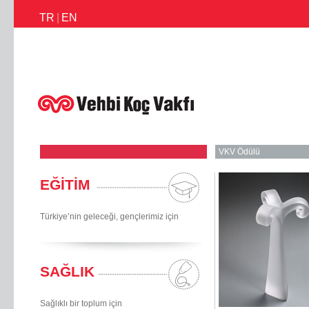
TR
|
EN
İletişim
Faaliyetlerimiz
Haberler
Ödüllerimiz
Faaliyet Raporl
VKV Ödülü
EĞİTİM
Türkiye’nin geleceği, gençlerimiz için
SAĞLIK
Sağlıklı bir toplum için