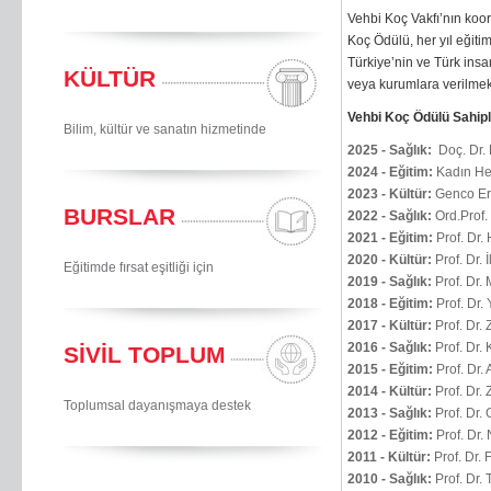
Vehbi Koç Vakfı’nın koo
Koç Ödülü, her yıl eğiti
Türkiye’nin ve Türk insa
KÜLTÜR
veya kurumlara verilmek
Vehbi Koç Ödülü Sahipl
Bilim, kültür ve sanatın hizmetinde
2025 - Sağlık:
Doç. Dr.
2024 - Eğitim:
Kadın He
2023 - Kültür:
Genco Er
BURSLAR
2022 - Sağlık:
Ord.Prof.
2021 - Eğitim:
Prof. Dr.
2020 - Kültür:
Prof. Dr. 
Eğitimde fırsat eşitliği için
2019 - Sağlık:
Prof. Dr.
2018 - Eğitim:
Prof. Dr
2017 - Kültür:
Prof. Dr
2016 - Sağlık:
Prof. Dr.
SİVİL TOPLUM
2015 - Eğitim:
Prof. Dr.
2014 - Kültür:
Prof. Dr.
Toplumsal dayanışmaya destek
2013 - Sağlık:
Prof. Dr.
2012 - Eğitim:
Prof. Dr.
2011 - Kültür:
Prof. Dr. 
2010 - Sağlık:
Prof. Dr.