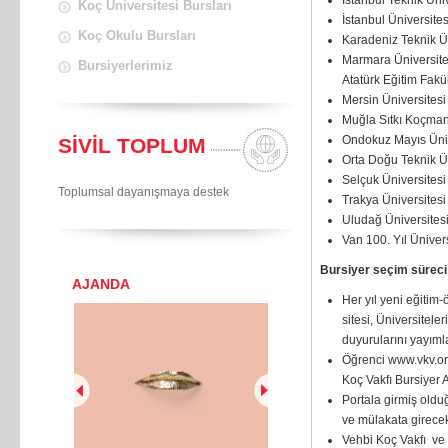
İstanbul Teknik Üniv
Koç Üniversitesi Bursları
İstanbul Üniversite
Koç Okulu Bursları
Karadeniz Teknik Ün
Marmara Üniversitesi
Bursiyerlerimiz
Atatürk Eğitim Fakül
Mersin Üniversitesi
Muğla Sıtkı Koçman
Ondokuz Mayıs Üniv
SİVİL TOPLUM
Orta Doğu Teknik Ün
Selçuk Üniversitesi
Toplumsal dayanışmaya destek
Trakya Üniversitesi
Uludağ Üniversites
Van 100. Yıl Ünivers
Bursiyer seçim süreci
AJANDA
Her yıl yeni eğitim
sitesi, Üniversitele
duyurularını yayımla
Öğrenci www.vkv.or
Koç Vakfı Bursiyer 
Portala girmiş oldu
ve mülakata girecek 
Vehbi Koç Vakfı ve