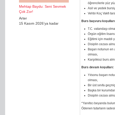
öğrencilerle yüz yü
Mehtap Baydu: Seni Sevmek
Asil ve yedek bursiy
Çok Zor!
Vehbi Koç Vakfı tara
Arter
Burs başvuru koşulları
15 Kasım 2026’ya kadar
T.C. vatandaşı olma
Örgün eğitim lisans
Eğitimi için maddi 
Disiplin cezası alm
Başarı notunun en 
olması,
Karşılıksız burs alm
Burs devam koşulları:
Yılsonu başarı not
olması,
Bir üst sınıfa geçmi
Başka bir kurumdan 
Disiplin cezası alm
*Yanıltıcı beyanda bulun
Ödenen tutarların iadesi 