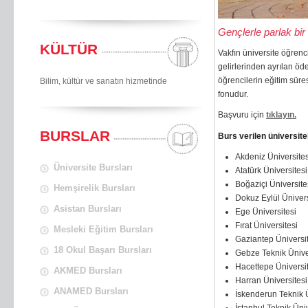
Gençlerle parlak bir
KÜLTÜR
Vakfın üniversite öğrenci
gelirlerinden ayrılan öd
öğrencilerin eğitim süre
Bilim, kültür ve sanatın hizmetinde
fonudur.
Başvuru için
tıklayın.
BURSLAR
Burs verilen üniversite
Akdeniz Üniversites
Üniversite Bursları
Atatürk Üniversitesi
Boğaziçi Üniversite
Hemşirelik Bursları
Dokuz Eylül Ünivers
Asistan Bursları
Ege Üniversitesi
Fırat Üniversitesi
Mesleki Eğitim Bursları
Gaziantep Üniversi
18 Okul Başarı Bursları
Gebze Teknik Ünive
Hacettepe Üniversi
AKMED Bursları
Harran Üniversitesi
ANAMED Bursları
İskenderun Teknik Ü