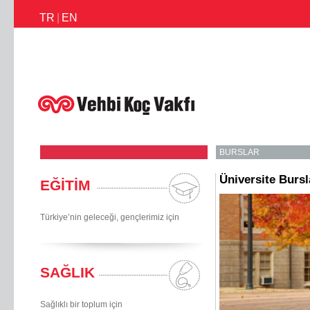
TR
|
EN
İletişim
Faaliyetlerimiz
Haberler
Ödüllerimiz
Faaliyet Raporl
BURSLAR
Üniversite Bursl
EĞİTİM
Türkiye’nin geleceği, gençlerimiz için
SAĞLIK
Sağlıklı bir toplum için