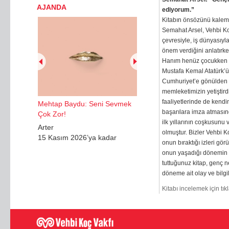
AJANDA
ediyorum.”
Kitabın önsözünü kalem
Semahat Arsel, Vehbi Koç
çevresiyle, iş dünyasıy
önem verdiğini anlatırk
Hanım henüz çocukken 1.
Mustafa Kemal Atatürk’ü
Cumhuriyet’e gönülden b
memleketimizin yetiştird
faaliyetlerinde de kend
Mehtap Baydu: Seni Sevmek
başarılara imza atmasın
Çok Zor!
ilk yıllarının coşkusun
Arter
olmuştur. Bizler Vehbi K
15 Kasım 2026’ya kadar
onun bıraktığı izleri gö
onun yaşadığı dönemin Tü
tuttuğunuz kitap, genç 
döneme ait olay ve bilgi
Kitabı incelemek için tıkl