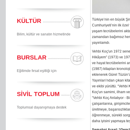
KÜLTÜR
Türkiye’nin en büyük Şir
Cumhuriyeti’nin ilk özel
yaşam tecrübelerini akta
Bilim, kültür ve sanatın hizmetinde
zamandan bağımsız her n
yayınlamdı.
Vehbi Koç'un 1972 senesi
BURSLAR
Hikâyem” (1973) ve 1970’
ve hayat tecrübelerini an
(1987) kitapları kronolo
Eğitimde fırsat eşitliği için
eklenerek Gürel Tüzün’ü
Yayınları’ndan çıkan kit
ve ekibi yürüttü. “Vehbi 
Koç'un samimi, ilham ver
SİVİL TOPLUM
“Vehbi Koç Anlatıyor - B
çalışanlarına, girişimcil
Toplumsal dayanışmaya destek
üretmeye, başarısızlıkl
öğrenmeye, sürekli sorg
daha iyisini yapmaya te
Semahat Arsel: “Gençle