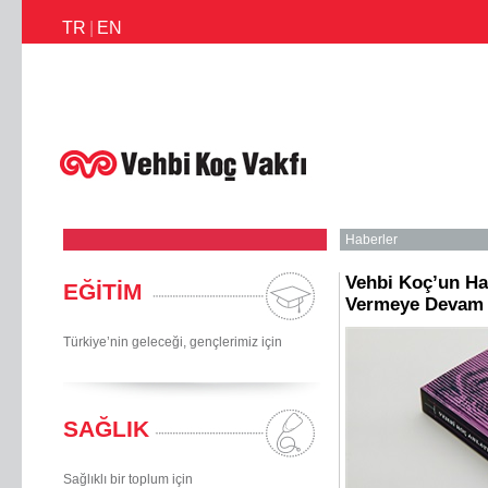
TR
|
EN
İletişim
Faaliyetlerimiz
Haberler
Ödüllerimiz
Faaliyet Raporl
Haberler
Vehbi Koç’un Ha
EĞİTİM
Vermeye Devam 
Türkiye’nin geleceği, gençlerimiz için
SAĞLIK
Sağlıklı bir toplum için