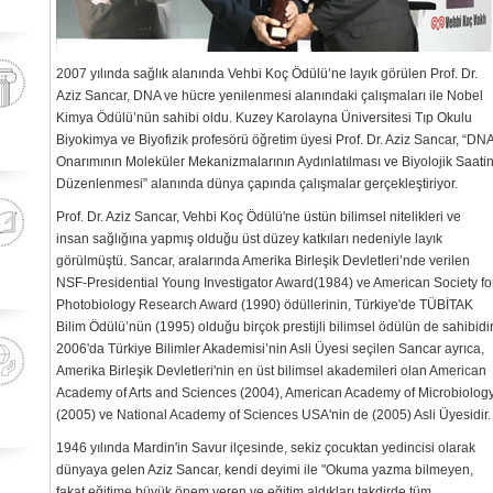
2007 yılında sağlık alanında Vehbi Koç Ödülü’ne layık görülen Prof. Dr.
Aziz Sancar, DNA ve hücre yenilenmesi alanındaki çalışmaları ile Nobel
Kimya Ödülü’nün sahibi oldu. Kuzey Karolayna Üniversitesi Tıp Okulu
Biyokimya ve Biyofizik profesörü öğretim üyesi Prof. Dr. Aziz Sancar, “DN
Onarımının Moleküler Mekanizmalarının Aydınlatılması ve Biyolojik Saati
Düzenlenmesi” alanında dünya çapında çalışmalar gerçekleştiriyor.
Prof. Dr. Aziz Sancar, Vehbi Koç Ödülü'ne üstün bilimsel nitelikleri ve
insan sağlığına yapmış olduğu üst düzey katkıları nedeniyle layık
görülmüştü. Sancar, aralarında Amerika Birleşik Devletleri’nde verilen
NSF-Presidential Young Investigator Award(1984) ve American Society fo
Photobiology Research Award (1990) ödüllerinin, Türkiye'de TÜBİTAK
Bilim Ödülü’nün (1995) olduğu birçok prestijli bilimsel ödülün de sahibidir
2006'da Türkiye Bilimler Akademisi’nin Asli Üyesi seçilen Sancar ayrıca,
Amerika Birleşik Devletleri'nin en üst bilimsel akademileri olan American
Academy of Arts and Sciences (2004), American Academy of Microbiolog
(2005) ve National Academy of Sciences USA'nin de (2005) Asli Üyesidir.
1946 yılında Mardin'in Savur ilçesinde, sekiz çocuktan yedincisi olarak
dünyaya gelen Aziz Sancar, kendi deyimi ile "Okuma yazma bilmeyen,
fakat eğitime büyük önem veren ve eğitim aldıkları takdirde tüm