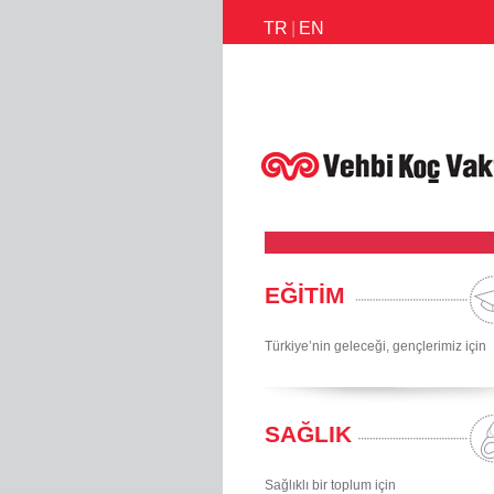
TR
|
EN
İletişim
Faaliyetlerimiz
Habe
EĞİTİM
Türkiye’nin geleceği, gençlerimiz için
SAĞLIK
Sağlıklı bir toplum için