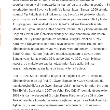
çocuklarının en iyisini yapacaklarını inanan" bir ana babanın çocuğu… İlk
ve ortaöğrenimini Savur ve Mardin'de tamamlayan Sancar, 1969 yılında
İstanbul Tıp Fakültesi’ni bitirdikten sonra, Savur'da iki yıl doktor olarak
çalıştı. Biyokimya konusundaki araştırmalar yapmak üzere 1971 yılında
ABD'ye giden Sancar, doktorasını Dallas'ta Teksas Üniversitesi’nde,
Moleküler Biyoloji dalında DNA onarımı üzerine 1977 yılında tamamladı.
Doçentlik tezini Yale Üniversitesi'nde yine DNA onarımı dalında veren
Sancar, 1982 yılından günümüze Amerika Birleşik Devletleri Kuzey
Karolayna Üniversitesi Tıp Okulu Biyokimya ve Biyofizik Bölümü’nde
öğretim üyesi olarak görev yapıyor. 1997 yılından beri aynı üniversitede
Sarah Graham Kenan Profesörü olarak çalışmalarına devam eden
Sancar, yayımlamış olduğu 33 kitap bölümü ve 300'e yakın bilimsel
makale; bu makalelere yapılan otuzbinden fazla atıfla, bilimsel
araştırmada eşine az rastlanır bir başarıyı temsil ediyor.
Prof. Dr. Aziz Sancar’ın diğer başarılı bir girişimi ise, aynı üniversitede
öğretim üyesi olan eşi Prof. Dr. Gwen Sancar ile Kuzey Karolayna’da
hayata geçirdiği Aziz ve Gwen Sancar Vakfı’nın faaliyetlerinden biri olan
Türk Evi’dir. Sancarların 2007’de Vehbi Koç Ödülü’nden aldığı destekle
2008 yılında hayata geçirdiği proje, Kuzey Karolayna’da eğitim gören
Türk öğrencilere konaklama imkanı sağlamanın yanı sıra Türk-Amerikan
ilişkilerini güçlendirmeyi ve düzenlenen etkinliklerle Türk kültürünü