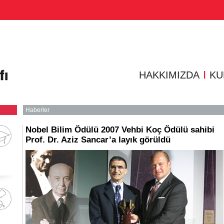
rler
Ödüllerimiz
Faaliyet Raporlarımız
Yayınlarımız
Basın Odası
Basında VKV
HAKKIMIZDA
KU
Haberler
Nobel Bilim Ödülü 2007 Vehbi Koç Ödülü sahibi
Prof. Dr. Aziz Sancar’a layık görüldü