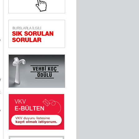
A
n
r
.
y