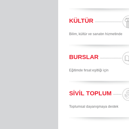
KÜLTÜR
Bilim, kültür ve sanatın hizmetinde
BURSLAR
Eğitimde fırsat eşitliği için
SİVİL TOPLUM
Toplumsal dayanışmaya destek