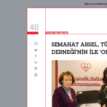
Eğer bu e-
bülteni
gö