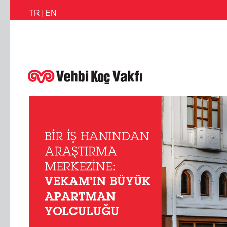
TR
|
EN
İletişim
Faaliyetlerimiz
Haberler
Ödüllerimiz
Faaliyet Raporl