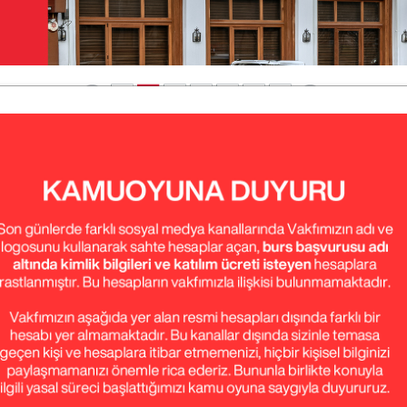
Haberler
Türkiye’nin Dört Bir Yanındaki Koç
Okulları, Eğitimin Geleceği için Bir