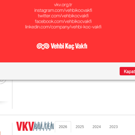
Arada
Vehbi Koç Vakfı tarafından Cumhuriyet’in 75. yılı vesilesiyle 8 yıllık
eğitime destek vermek amacıyla başlatılan “Yap, devret, sahip çık”
anlayışıyla Millî Eğitim Bakanlığı’na bağışlanan ve bugün sayısı 21’e
ulaşan Koç Okulları ile Umut Kentlerdeki okullar deneyimleri ve iyi
örnekleri paylaşmak üzere Koç Okulları Buluşmalarında bir araya geldi.
devamı
Kapat
2026
2025
2024
2023