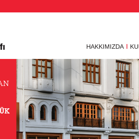
rler
Ödüllerimiz
Faaliyet Raporlarımız
Yayınlarımız
Basın Odası
Basında VKV
HAKKIMIZDA
KU