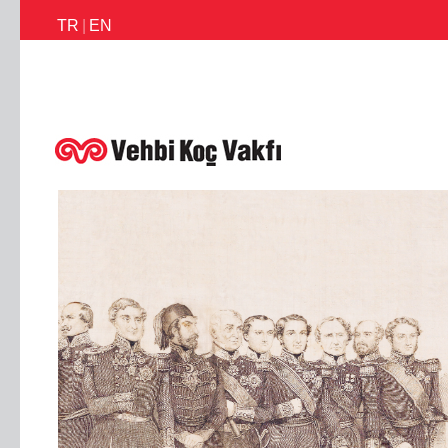
TR
|
EN
İletişim
Faaliyetlerimiz
Haberler
Ödüllerimiz
Faaliyet Raporl