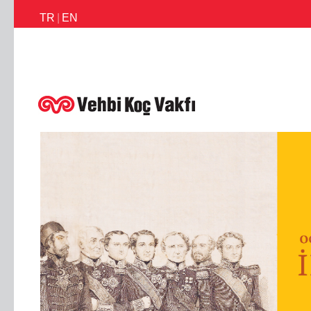
TR
|
EN
İletişim
Faaliyetlerimiz
Haberler
Ödüllerimiz
Faaliyet Raporl