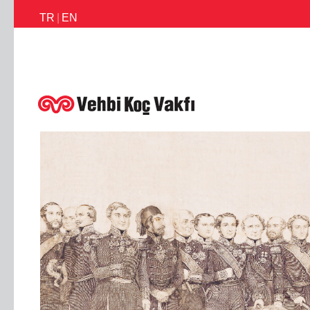
TR
|
EN
İletişim
Faaliyetlerimiz
Haberler
Ödüllerimiz
Faaliyet Raporl