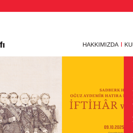
rler
Ödüllerimiz
Faaliyet Raporlarımız
Yayınlarımız
Basın Odası
Basında VKV
HAKKIMIZDA
KU