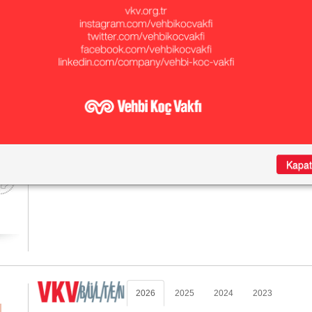
Arada
Vehbi Koç Vakfı tarafından Cumhuriyet’in 75. yılı vesilesiyle 8 yıllık
eğitime destek vermek amacıyla başlatılan “Yap, devret, sahip çık”
anlayışıyla Millî Eğitim Bakanlığı’na bağışlanan ve bugün sayısı 21’e
ulaşan Koç Okulları ile Umut Kentlerdeki okullar deneyimleri ve iyi
örnekleri paylaşmak üzere Koç Okulları Buluşmalarında bir araya geldi.
devamı
Kapat
2026
2025
2024
2023