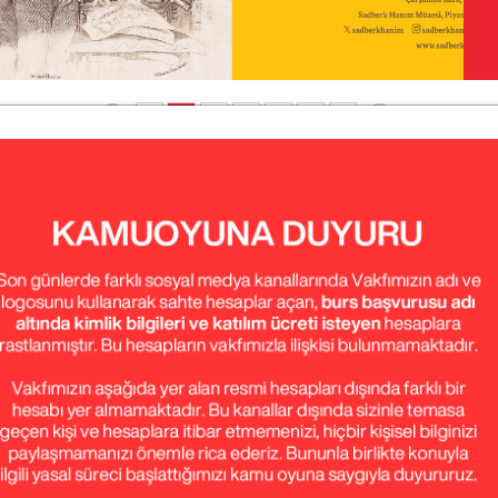
Haberler
Türkiye’nin Dört Bir Yanındaki Koç
Okulları, Eğitimin Geleceği için Bir